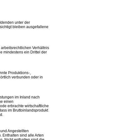
ldenden unter der
chtigt bleiben ausgefallene
 arbeitsrechtlichen Verhältnis
 mindestens ein Drittel der
nnte Produktions-,
örtlich verbunden oder in
istungen im Inland nach
ge einen
ode erbrachte wirtschaftliche
dass im Bruttoinlandsprodukt
d.
 und Angestellten
 Enthalten sind alle Arten
n. Nicht enthalten sind die