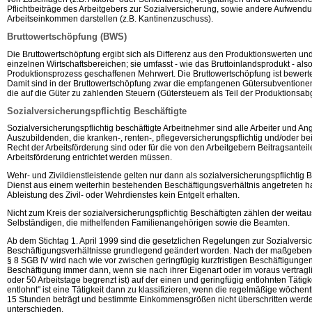
Pflichtbeiträge des Arbeitgebers zur Sozialversicherung, sowie andere Aufwendu
Arbeitseinkommen darstellen (z.B. Kantinenzuschuss).
Bruttowertschöpfung (BWS)
Die Bruttowertschöpfung ergibt sich als Differenz aus den Produktionswerten un
einzelnen Wirtschaftsbereichen; sie umfasst - wie das Bruttoinlandsprodukt - als
Produktionsprozess geschaffenen Mehrwert. Die Bruttowertschöpfung ist bewerte
Damit sind in der Bruttowertschöpfung zwar die empfangenen Gütersubventionen 
die auf die Güter zu zahlenden Steuern (Gütersteuern als Teil der Produktionsa
Sozialversicherungspflichtig Beschäftigte
Sozialversicherungspflichtig beschäftigte Arbeitnehmer sind alle Arbeiter und Ang
Auszubildenden, die kranken-, renten-, pflegeversicherungspflichtig und/oder be
Recht der Arbeitsförderung sind oder für die von den Arbeitgebern Beitragsante
Arbeitsförderung entrichtet werden müssen.
Wehr- und Zivildienstleistende gelten nur dann als sozialversicherungspflichtig B
Dienst aus einem weiterhin bestehenden Beschäftigungsverhältnis angetreten 
Ableistung des Zivil- oder Wehrdienstes kein Entgelt erhalten.
Nicht zum Kreis der sozialversicherungspflichtig Beschäftigten zählen der weita
Selbständigen, die mithelfenden Familienangehörigen sowie die Beamten.
Ab dem Stichtag
1. April
1999 sind die gesetzlichen Regelungen zur Sozialversic
Beschäftigungsverhältnisse grundlegend geändert worden. Nach der maßgebe
§ 8 SGB IV
wird nach wie vor zwischen geringfügig kurzfristigen Beschäftigungen (a
Beschäftigung immer dann, wenn sie nach ihrer Eigenart oder im voraus vertrag
oder
50 Arbeitstage
begrenzt ist) auf der einen und geringfügig entlohnten Tätigk
entlohnt" ist eine Tätigkeit dann zu klassifizieren, wenn die regelmäßige wöchent
15 Stunden
beträgt und bestimmte Einkommensgrößen nicht überschritten werde
unterschieden.