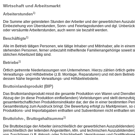
Wirtschaft und Arbeitsmarkt
1)
Arbeiterstunden
Die Summe aller geleisteten Stunden der Arbeiter und der gewerblichen Auszubi
Einbeziehung von Überstunden, Sonn- und Feiertagsstunden und dgl. Unberücksi
oder versäumte Arbeiterstunden, auch wenn sie bezahlt werden.
1)
Beschäftigte
Alle im Betrieb tätigen Personen, wie tätige Inhaber und Mitinhaber, alle in einem
stehenden Personen, ferner unbezahlt mithelfende Familienangehörige soweit sie
üblichen Arbeitszeit tätig sind.
1)
Betriebe
Örtlich getrennte Niederlassungen von Unternehmen. Hierzu zählen örtlich getre
Verwaltungs- und Hilfsbetriebe (z.B. Montage, Reparaturen) und mit dem Betrieb 
dessen Nähe liegende Verwaltungs- und Hilfsbetriebsteile.
Bruttoinlandsprodukt (BIP)
Das Bruttoinlandsprodukt misst die gesamte Produktion von Waren und Dienstle
Abzug der (in diese Produktion einfließenden) Vorleistungen und stellt demzufol
gesamtwirtschaftlichen Produktionsindikator dar, der die in einer bestimmten Peri
Gesamtleistung zum Ausdruck bringt. Die Bewertung erfolgt zu Marktpreisen, so 
Produktions- und Importabgaben enthalten und Subventionen nicht enthalten sin
1)
Bruttolohn-, Bruttogehaltsumme
Die Bruttobezüge der Arbeiter (einschließlich der gewerblichen Auszubildenden)
(einschließlich der leitenden Angestellten, kfm. und technischen Auszubildenden).
von Zuschlägen (z.B. Akkord- oder Schichtarbeit), Vergütungen und Gratifikatione