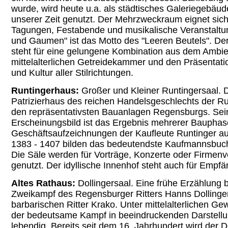
wurde, wird heute u.a. als städtisches Galeriegebäude
unserer Zeit genutzt. Der Mehrzweckraum eignet sich
Tagungen, Festabende und musikalische Veranstaltu
und Gaumen" ist das Motto des "Leeren Beutels". Der
steht für eine gelungene Kombination aus dem Ambie
mittelalterlichen Getreidekammer und den Präsentat
und Kultur aller Stilrichtungen.
Runtingerhaus:
Großer und Kleiner Runtingersaal. 
Patrizierhaus des reichen Handelsgeschlechts der Run
den repräsentativsten Bauanlagen Regensburgs. Sein
Erscheinungsbild ist das Ergebnis mehrerer Bauphas
Geschäftsaufzeichnungen der Kaufleute Runtinger a
1383 - 1407 bilden das bedeutendste Kaufmannsbuch 
Die Säle werden für Vorträge, Konzerte oder Firmen
genutzt. Der idyllische Innenhof steht auch für Empf
Altes Rathaus:
Dollingersaal. Eine frühe Erzählung 
Zweikampf des Regensburger Ritters Hanns Dollinge
barbarischen Ritter Krako. Unter mittelalterlichen Ge
der bedeutsame Kampf in beeindruckenden Darstell
lebendig. Bereits seit dem
16. Jahrhundert
wird der Do