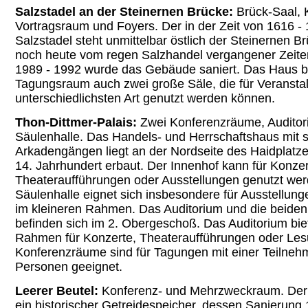
Salzstadel an der Steinernen Brücke:
Brück-Saal, 
Vortragsraum und Foyers. Der in der Zeit von 1616 -
Salzstadel steht unmittelbar östlich der Steinernen B
noch heute vom regen Salzhandel vergangener Zeite
1989 - 1992 wurde das Gebäude saniert. Das Haus b
Tagungsraum auch zwei große Säle, die für Veransta
unterschiedlichsten Art genutzt werden können.
Thon-Dittmer-Palais:
Zwei Konferenzräume, Auditor
Säulenhalle. Das Handels- und Herrschaftshaus mit s
Arkadengängen liegt an der Nordseite des Haidplatz
14. Jahrhundert
erbaut. Der Innenhof kann für Konzer
Theateraufführungen oder Ausstellungen genutzt wer
Säulenhalle eignet sich insbesondere für Ausstellu
im kleineren Rahmen. Das Auditorium und die beide
befinden sich im
2. Obergeschoß.
Das Auditorium biet
Rahmen für Konzerte, Theateraufführungen oder Les
Konferenzräume sind für Tagungen mit einer Teilnehm
Personen geeignet.
Leerer Beutel:
Konferenz- und Mehrzweckraum. Der 
ein historischer Getreidespeicher, dessen Sanierung