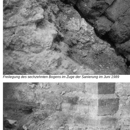
Freilegung des sechzehnten Bogens im Zuge der Sanierung im Juni 1989