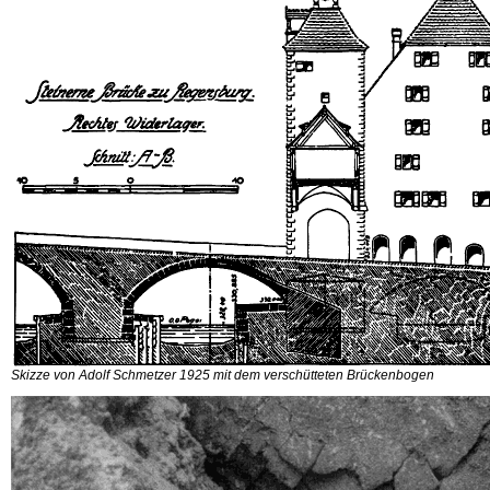
Skizze von Adolf Schmetzer 1925 mit dem verschütteten Brückenbogen