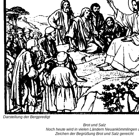
Darstellung der Bergpredigt
Brot und Salz
Noch heute wird in vielen Ländern Neuankömmlingen 
Zeichen der Begrüßung Brot und Salz gereicht