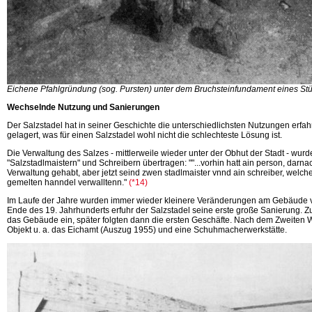
Eichene Pfahlgründung (sog. Pursten) unter dem Bruchsteinfundament eines Stüt
Wechselnde Nutzung und Sanierungen
Der Salzstadel hat in seiner Geschichte die unterschiedlichsten Nutzungen erfa
gelagert, was für einen Salzstadel wohl nicht die schlechteste Lösung ist.
Die Verwaltung des Salzes - mittlerweile wieder unter der Obhut der Stadt - wur
"Salzstadlmaistern" und Schreibern übertragen: ""...vorhin hatt ain person, darn
Verwaltung gehabt, aber jetzt seind zwen stadlmaister vnnd ain schreiber, welch
gemelten hanndel
verwalltenn."
(*14)
Im Laufe der Jahre wurden immer wieder kleinere Veränderungen am Gebäud
Ende des 19. Jahrhunderts erfuhr der Salzstadel seine erste große Sanierung. Zu
das Gebäude ein, später folgten dann die ersten Geschäfte. Nach dem Zweiten 
Objekt u. a. das Eichamt (Auszug 1955) und eine Schuhmacherwerkstätte.