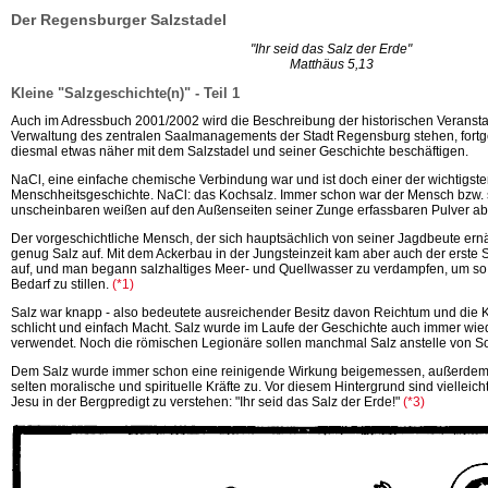
Der Regensburger Salzstadel
"Ihr seid das Salz der Erde"
Matthäus 5,13
Kleine "Salzgeschichte(n)" - Teil 1
Auch im Adressbuch 2001/2002 wird die Beschreibung der historischen Veransta
Verwaltung des zentralen Saalmanagements der Stadt Regensburg stehen, fortge
diesmal etwas näher mit dem Salzstadel und seiner Geschichte beschäftigen.
NaCl, eine einfache chemische Verbindung war und ist doch einer der wichtigste
Menschheitsgeschichte. NaCl: das Kochsalz. Immer schon war der Mensch bzw.
unscheinbaren weißen auf den Außenseiten seiner Zunge erfassbaren Pulver a
Der vorgeschichtliche Mensch, der sich hauptsächlich von seiner Jagdbeute ernä
genug Salz auf. Mit dem Ackerbau in der Jungsteinzeit kam aber auch der erste
auf, und man begann salzhaltiges Meer- und Quellwasser zu verdampfen, um s
Bedarf zu
stillen.
(*1)
Salz war knapp - also bedeutete ausreichender Besitz davon Reichtum und die 
schlicht und einfach Macht. Salz wurde im Laufe der Geschichte auch immer wied
verwendet. Noch die römischen Legionäre sollen manchmal Salz anstelle von S
Dem Salz wurde immer schon eine reinigende Wirkung beigemessen, außerdem 
selten moralische und spirituelle Kräfte zu. Vor diesem Hintergrund sind viellei
Jesu in der Bergpredigt zu verstehen: "Ihr seid das Salz der
Erde!"
(*3)