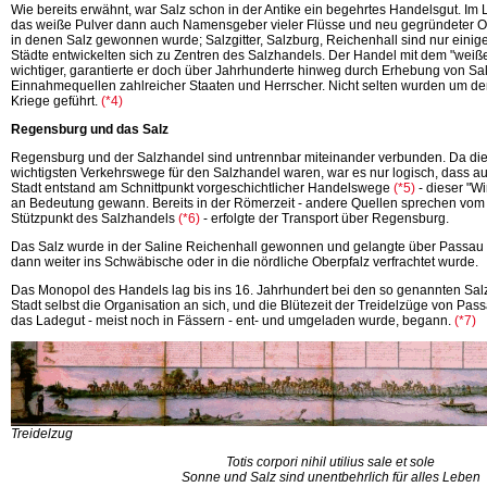
Wie bereits erwähnt, war Salz schon in der Antike ein begehrtes Handelsgut. Im
das weiße Pulver dann auch Namensgeber vieler Flüsse und neu gegründeter Ort
in denen Salz gewonnen wurde; Salzgitter, Salzburg, Reichenhall sind nur einige
Städte entwickelten sich zu Zentren des Salzhandels. Der Handel mit dem "wei
wichtiger, garantierte er doch über Jahrhunderte hinweg durch Erhebung von Sa
Einnahmequellen zahlreicher Staaten und Herrscher. Nicht selten wurden um de
Kriege
geführt.
(*4)
Regensburg und das Salz
Regensburg und der Salzhandel sind untrennbar miteinander verbunden. Da die
wichtigsten Verkehrswege für den Salzhandel waren, war es nur logisch, dass a
Stadt entstand am Schnittpunkt vorgeschichtlicher
Handelswege
(*5)
- dieser "W
an Bedeutung gewann. Bereits in der Römerzeit - andere Quellen sprechen vom 
Stützpunkt des
Salzhandels
(*6)
- erfolgte der Transport über Regensburg.
Das Salz wurde in der Saline Reichenhall gewonnen und gelangte über Passau
dann weiter ins Schwäbische oder in die nördliche Oberpfalz verfrachtet wurde.
Das Monopol des Handels lag bis ins 16. Jahrhundert bei den so genannten Sal
Stadt selbst die Organisation an sich, und die Blütezeit der Treidelzüge von P
das Ladegut - meist noch in Fässern - ent- und umgeladen wurde,
begann.
(*7)
Treidelzug
Totis corpori nihil utilius sale et sole
Sonne und Salz sind unentbehrlich für alles Leben