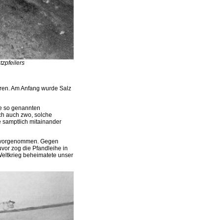
zpfeilers
hren. Am Anfang wurde Salz
de so genannten
ach auch zwo, solche
e samptlich mitainander
e vorgenommen. Gegen
vor zog die Pfandleihe in
Weltkrieg beheimatete unser