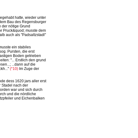
gehabt hatte, wieder unter
t dem Bau des Regensburger
e der nötige Grund
or Pruck&quod; musste dem
lb auch als "Padsaltzstadl"
musste ein stabiles
g. Pursten, die erst
rastigen Boden getrieben
ten: "... Erstlich den grund
en...; ...dann auf die
ckh..."
(*10)
Im Zuge der
de dess 1620 jars aller erst
 Stadel nach der
worden war und sich durch
urch und die nördliche
tzpfeiler und Eichenbalken