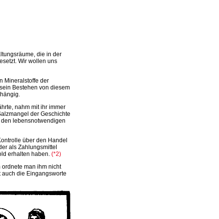
ltungsräume, die in der
setzt. Wir wollen uns
n Mineralstoffe der
 sein Bestehen von diesem
bhängig.
hrte, nahm mit ihr immer
 Salzmangel der Geschichte
o den lebensnotwendigen
Kontrolle über den Handel
er als Zahlungsmittel
old erhalten
haben.
(*2)
ordnete man ihm nicht
cht auch die Eingangsworte