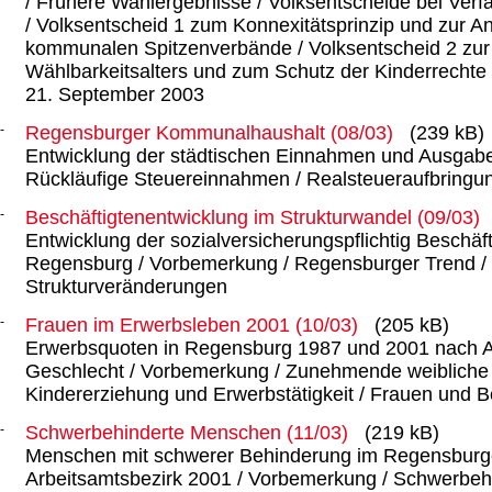
/ Frühere Wahlergebnisse / Volksentscheide bei Ve
/
Volksentscheid 1
zum Konnexitätsprinzip und zur A
kommunalen Spitzenverbände /
Volksentscheid 2
zur
Wählbarkeitsalters und zum Schutz der Kinderrecht
21. September
2003
Regensburger Kommunalhaushalt (08/03)
(239 kB)
Entwicklung der städtischen Einnahmen und Ausgabe
Rückläufige Steuereinnahmen / Realsteueraufbringun
Beschäftigtenentwicklung im Strukturwandel (09/03)
Entwicklung der sozialversicherungspflichtig Beschäft
Regensburg / Vorbemerkung / Regensburger Trend /
Strukturveränderungen
Frauen im Erwerbsleben 2001 (10/03)
(205 kB)
Erwerbsquoten in Regensburg 1987 und 2001 nach A
Geschlecht / Vorbemerkung / Zunehmende weibliche E
Kindererziehung und Erwerbstätigkeit / Frauen und B
Schwerbehinderte Menschen (11/03)
(219 kB)
Menschen mit schwerer Behinderung im Regensburg
Arbeitsamtsbezirk 2001 / Vorbemerkung / Schwerbehi