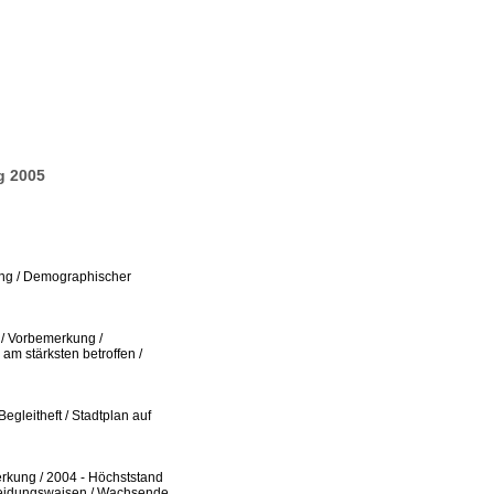
g 2005
g /
Demographischer
/
Vorbemerkung /
 am stärksten
betroffen /
Begleitheft /
Stadtplan auf
rkung /
2004 -
Höchststand
idungswaisen /
Wachsende