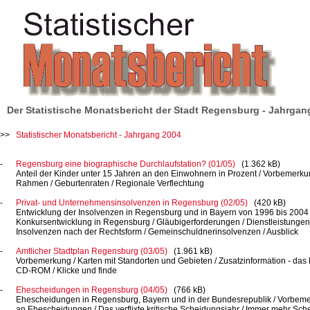
Der Statistische Monatsbericht der Stadt Regensburg - Jahrgan
Statistischer
Monatsbericht -
Jahrgang 2004
Regensburg eine biographische Durchlaufstation? (01/05)
(1.362 kB)
Anteil der Kinder unter
15 Jahren
an den Einwohnern in
Prozent /
Vorbemerkun
Rahmen /
Geburtenraten /
Regionale Verflechtung
Privat- und Unternehmensinsolvenzen in Regensburg (02/05)
(420 kB)
Entwicklung der Insolvenzen in Regensburg und in Bayern von 1996 bis
2004 
Konkursentwicklung in
Regensburg /
Gläubigerforderungen /
Dienstleistungen
Insolvenzen nach der
Rechtsform /
Gemeinschuldnerinsolvenzen /
Ausblick
Amtlicher Stadtplan Regensburg (03/05)
(1.961 kB)
Vorbemerkung /
Karten mit Standorten und
Gebieten /
Zusatzinformation -
das
CD-ROM /
Klicke und finde
Ehescheidungen in Regensburg (04/05)
(766 kB)
Ehescheidungen in Regensburg, Bayern und in der
Bundesrepublik /
Vorbeme
an
Ehescheidungen /
Das verflixte kritische
Scheidungsjahr /
Immer mehr
Sche