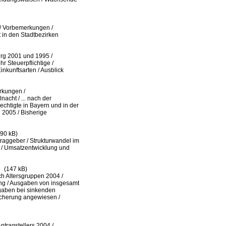
/
Vorbemerkungen /
t in den Stadtbezirken
urg 2001 und
1995 /
ehr
Steuerpflichtige /
inkunftsarten /
Ausblick
kungen /
nacht /
...
nach der
chtigte in Bayern und in der
 2005 /
Bisherige
390 kB)
raggeber /
Strukturwandel im
/
Umsatzentwicklung und
(147 kB)
ch
Altersgruppen 2004 /
g /
Ausgaben von insgesamt
aben bei sinkenden
icherung
angewiesen /
ntragstellers 2004 /