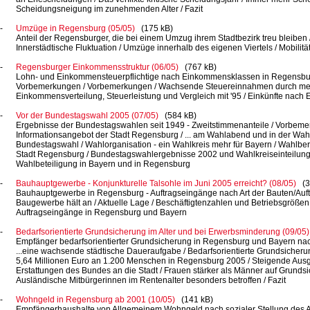
Scheidungsneigung im zunehmenden
Alter /
Fazit
Umzüge in Regensburg (05/05)
(175 kB)
Anteil der Regensburger, die bei einem Umzug ihrem Stadtbezirk treu
bleiben 
Innerstädtische
Fluktuation /
Umzüge innerhalb des eigenen
Viertels /
Mobilitä
Regensburger Einkommensstruktur (06/05)
(767 kB)
Lohn- und Einkommensteuerpflichtige nach Einkommensklassen in Regensb
Vorbemerkungen /
Vorbemerkungen /
Wachsende Steuereinnahmen durch m
Einkommensverteilung, Steuerleistung und Vergleich
mit '95 /
Einkünfte nach
E
Vor der Bundestagswahl 2005 (07/05)
(584 kB)
Ergebnisse der Bundestagswahlen seit
1949 -
Zweitstimmenanteile /
Vorbemer
Informationsangebot der Stadt
Regensburg /
... am
Wahlabend und in der
Wahl
Bundestagswahl /
Wahlorganisation -
ein Wahlkreis mehr für
Bayern /
Wahlbere
Stadt
Regensburg /
Bundestagswahlergebnisse 2002
und
Wahlkreiseinteilung
Wahlbeteiligung in Bayern und in Regensburg
Bauhauptgewerbe -
Konjunkturelle Talsohle im Juni 2005 erreicht? (08/05)
(
Bauhauptgewerbe in
Regensburg -
Auftragseingänge nach Art der
Bauten/Auft
Baugewerbe hält
an /
Aktuelle
Lage /
Beschäftigtenzahlen und
Betriebsgrößen 
Auftragseingänge in Regensburg und Bayern
Bedarfsorientierte Grundsicherung im Alter und bei Erwerbsminderung (09/05)
Empfänger bedarfsorientierter Grundsicherung in Regensburg und Bayern na
...eine
wachsende städtische
Daueraufgabe /
Bedarfsorientierte
Grundsicherun
5,64 Millionen
Euro an
1.200 Menschen
in
Regensburg 2005 /
Steigende Ausg
Erstattungen des Bundes an die
Stadt /
Frauen stärker als Männer auf Grunds
Ausländische Mitbürgerinnen im Rentenalter besonders
betroffen /
Fazit
Wohngeld in Regensburg ab 2001 (10/05)
(141 kB)
Empfängerhaushalte von Allgemeinem Wohngeld nach sozialer Stellung des
A