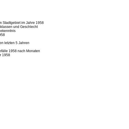
m Stadtgebiet im Jahre 1958
sklassen und Geschlecht
bekenntnis
1958
en letzten
5 Jahren
efälle 1958 nach Monaten
r 1958