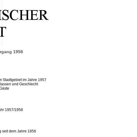
hrgang 1958
m Stadtgebiet im Jahre 1957
klassen und Geschlecht
 Gäste
jahr 1957/1958
g seit dem Jahre 1856