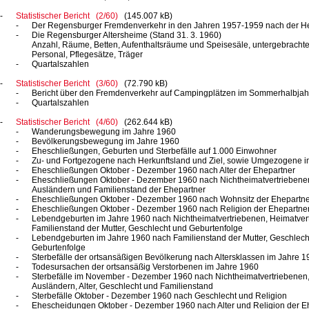
Statistischer Bericht (2/60)
(145.007 kB)
Der Regensburger Fremdenverkehr in den Jahren 1957-1959 nach der He
Die Regensburger Altersheime
(Stand 31. 3. 1960)
Anzahl, Räume, Betten, Aufenthaltsräume und Speisesäle, untergebracht
Personal, Pflegesätze, Träger
Quartalszahlen
Statistischer Bericht (3/60)
(72.790 kB)
Bericht über den Fremdenverkehr auf Campingplätzen im Sommerhalbjah
Quartalszahlen
Statistischer Bericht (4/60)
(262.644 kB)
Wanderungsbewegung im Jahre 1960
Bevölkerungsbewegung im Jahre 1960
Eheschließungen, Geburten und Sterbefälle auf 1.000 Einwohner
Zu- und Fortgezogene nach Herkunftsland und Ziel, sowie Umgezogene i
Eheschließungen Oktober - Dezember 1960 nach Alter der Ehepartner
Eheschließungen Oktober - Dezember 1960 nach Nichtheimatvertriebenen
Ausländern und Familienstand der Ehepartner
Eheschließungen Oktober - Dezember 1960 nach Wohnsitz der Ehepartne
Eheschließungen Oktober - Dezember 1960 nach Religion der Ehepartne
Lebendgeburten im Jahre 1960 nach Nichtheimatvertriebenen, Heimatvert
Familienstand der Mutter, Geschlecht und Geburtenfolge
Lebendgeburten im Jahre 1960 nach Familienstand der Mutter, Geschlecht
Geburtenfolge
Sterbefälle der ortsansäßigen Bevölkerung nach Altersklassen im Jahre 
Todesursachen der ortsansäßig Verstorbenen im Jahre 1960
Sterbefälle im November - Dezember 1960 nach Nichtheimatvertriebenen
Ausländern, Alter, Geschlecht und Familienstand
Sterbefälle Oktober - Dezember 1960 nach Geschlecht und Religion
Ehescheidungen Oktober - Dezember 1960 nach Alter und Religion der E