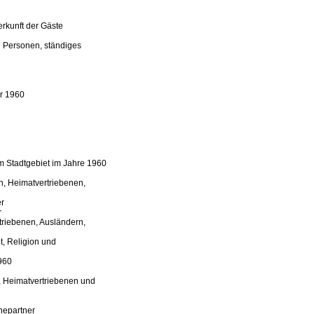
rkunft der Gäste
e Personen, ständiges
r 1960
m Stadtgebiet im Jahre 1960
, Heimatvertriebenen,
r
r
riebenen, Ausländern,
, Religion und
1960
, Heimatvertriebenen und
hepartner