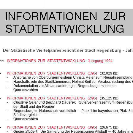
Der Statistische Vierteljahresbericht der Stadt Regensburg - Ja
INFORMATIONEN ZUR STADTENTWICKLUNG - Jahrgang 1994
INFORMATIONEN ZUR STADTENTWICKLUNG (1/95)
(32.029 kB)
Ansprache von Oberbürgermeisterin Christa Meier zum Neujahrsempfan
Haushaltsrede des Stadtkämmerers Helmut Beil zur Verabschiedung des
Dokumentation zur Altstadtsanierung in Regensburg erschienen
Quartalszahlen
INFORMATIONEN ZUR STADTENTWICKLUNG (2/95)
(35.125 kB)
Christine Geier und Bernhard Dauerer:
Güterverkehrszentrum
Regensbur
der Stadt und der Region
Regensburg im Naturschutz
vorbildlich ---
Platz 1
im bayerischen,
Platz 8
i
Städtevergleich
Quartalszahlen
INFORMATIONEN ZUR STADTENTWICKLUNG (3/95)
(26.675 kB)
Günter Stöberl:
Die Sanierung der Regensburger
Altstadt ---
40 Jahre
in 