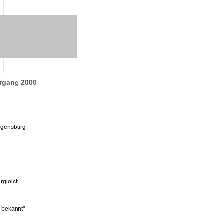
hrgang 2000
egensburg
rgleich
 bekannt"