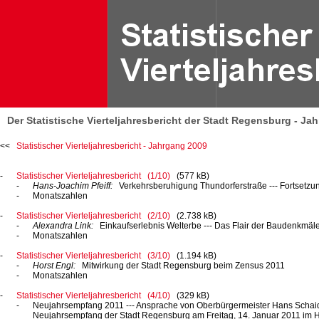
Der Statistische Vierteljahresbericht der Stadt Regensburg - Ja
Statistischer Vierteljahresbericht - Jahrgang 2009
Statistischer Vierteljahresbericht (1/10)
(577 kB)
Hans-Joachim Pfeiff:
Verkehrsberuhigung
Thundorferstraße ---
Fortsetzun
Monatszahlen
Statistischer Vierteljahresbericht (2/10)
(2.738 kB)
Alexandra Link:
Einkaufserlebnis
Welterbe ---
Das Flair der Baudenkmäle
Monatszahlen
Statistischer Vierteljahresbericht (3/10)
(1.194 kB)
Horst Engl:
Mitwirkung der Stadt Regensburg beim
Zensus 2011
Monatszahlen
Statistischer Vierteljahresbericht (4/10)
(329 kB)
Neujahrsempfang 2011 ---
Ansprache von Oberbürgermeister Hans Schai
Neujahrsempfang der Stadt Regensburg am Freitag,
14. Januar
2011 im H