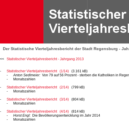
Der Statistische Vierteljahresbericht der Stadt Regensburg - Ja
Statistischer Vierteljahresbericht - Jahrgang 2013
Statistischer Vierteljahresbericht (1/14)
(3.161 kB)
Anton Sedlmeier:
Von
79 auf 56 Prozent
- sterben die Katholiken in Reg
Monatszahlen
Statistischer Vierteljahresbericht (2/14)
(799 kB)
Monatszahlen
Statistischer Vierteljahresbericht (3/14)
(804 kB)
Monatszahlen
Statistischer Vierteljahresbericht (4/14)
(814 kB)
Horst Engl:
Die Bevölkerungsentwicklung
im Jahr 2014
Monatszahlen